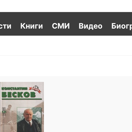
сти
Книги
СМИ
Видео
Биог