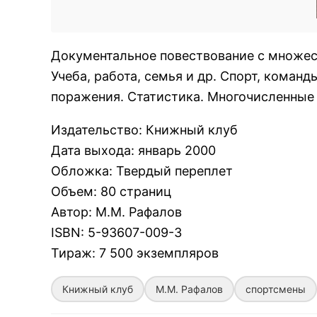
Документальное повествование с множес
Учеба, работа, семья и др. Спорт, команд
поражения. Статистика. Многочисленные
Издательство
:
Книжный клуб
Дата выхода
:
январь 2000
Обложка
:
Твердый переплет
Объем
:
80 страниц
Автор
:
М.М. Рафалов
ISBN
:
5-93607-009-3
Тираж
:
7 500 экземпляров
Книжный клуб
М.М. Рафалов
спортсмены