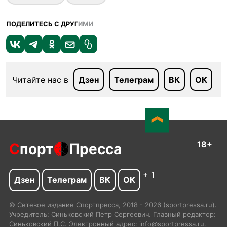
ПОДЕЛИТЕСЬ С ДРУГ
ИМИ
Читайте нас в
Дзен
Телеграм
ВК
ОК
18+
С
порт
Пресса
+ 1
Дзен
Телеграм
ВК
ОК
© Сетевое издание Спортпресса, 2018 - 2026 (sportpressa.ru).
Учредитель: Синьковский Петр Сергеевич. Главный редактор:
Синьковский П.С. Электронный адрес: info@sportpressa.ru.