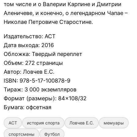
том числе и о Валерии Карпине и Дмитрии
Аленичеве, и конечно, о легендарном Чапае –
Николае Петровиче Старостине.
Издательство
:
АСТ
Дата выхода
:
2016
Обложка
:
Твердый переплет
Объем
:
272 страницы
Автор
:
Ловчев Е.С.
ISBN
:
978-5-17-100878-9
Тираж
:
3 000 экземпляров
Формат (размеры)
:
84×108/32
Бумага
:
офсетная
АСТ
история спорта
Ловчев Е.С.
мемуары
спортсмены
Футбол