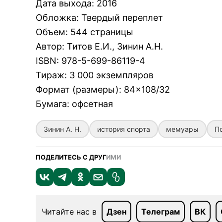
Дата выхода
:
2016
Обложка
:
Твердый переплет
Объем
:
544 страницы
Автор
:
Титов Е.И., Зинин А.Н.
ISBN
:
978-5-699-86119-4
Тираж
:
3 000 экземпляров
Формат (размеры)
:
84×108/32
Бумага
:
офсетная
Зинин А. Н.
история спорта
мемуары
П
ПОДЕЛИТЕСЬ С ДРУГ
ИМИ
Читайте нас в
Дзен
Телеграм
ВК