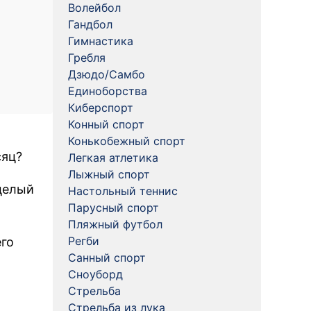
Волейбол
Гандбол
Гимнастика
Гребля
Дзюдо/Самбо
Единоборства
Киберспорт
Конный спорт
Конькобежный спорт
сяц?
Легкая атлетика
Лыжный спорт
 целый
Настольный теннис
Парусный спорт
Пляжный футбол
Регби
его
Санный спорт
Сноуборд
Стрельба
Стрельба из лука