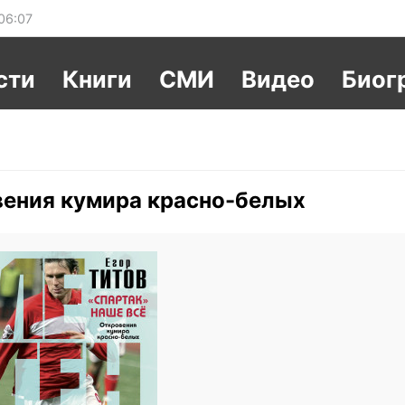
06:07
сти
Книги
СМИ
Видео
Биог
вения кумира красно-белых