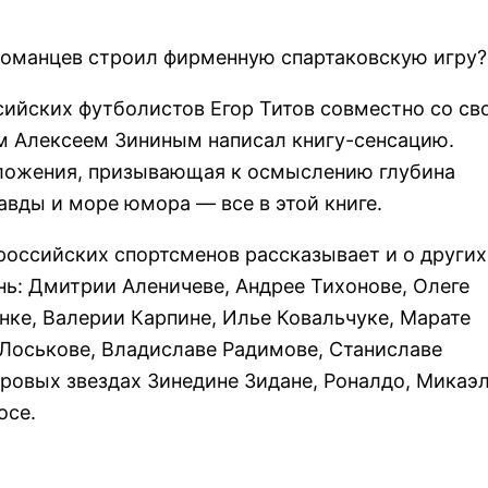
 Романцев строил фирменную спартаковскую игру?
сийских футболистов Егор Титов совместно со св
м Алексеем Зининым написал книгу-сенсацию.
зложения, призывающая к осмыслению глубина
вды и море юмора — все в этой книге.
 российских спортсменов рассказывает и о других
нь: Дмитрии Аленичеве, Андрее Тихонове, Олеге
нке, Валерии Карпине, Илье Ковальчуке, Марате
 Лоськове, Владиславе Радимове, Станиславе
ировых звездах Зинедине Зидане, Роналдо, Микаэ
осе.