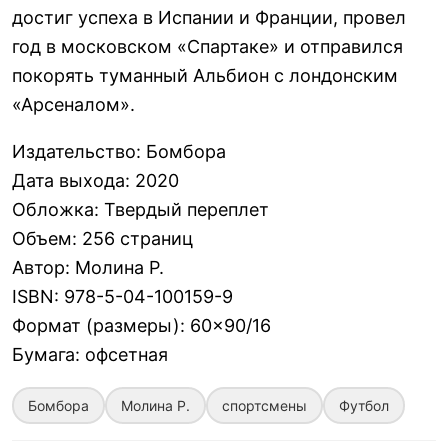
достиг успеха в Испании и Франции, провел
год в московском «Спартаке» и отправился
покорять туманный Альбион с лондонским
«Арсеналом».
Издательство
:
Бомбора
Дата выхода
:
2020
Обложка
:
Твердый переплет
Объем
:
256 страниц
Автор
:
Молина Р.
ISBN
:
978-5-04-100159-9
Формат (размеры)
:
60×90/16
Бумага
:
офсетная
Бомбора
Молина Р.
спортсмены
Футбол