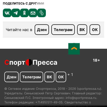
ПОДЕЛИТЕСЬ С ДРУГ
ИМИ
Читайте нас в
Дзен
Телеграм
ВК
ОК
18+
С
порт
Пресса
+ 1
Дзен
Телеграм
ВК
ОК
© Сетевое издание Спортпресса, 2018 - 2026 (sportpressa.ru).
Учредитель: Синьковский Петр Сергеевич. Главный редактор:
Синьковский П.С. Электронный адрес: info@sportpressa.ru.
Телефон редакции: +7(495)511-49-05. Свидетельство о
регистрации ЭЛ № ФС 77 - 73274 от 13.07.2018 года. Выдано