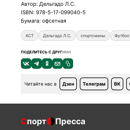
Автор
:
Дельгадо Л.С.
ISBN
:
978-5-17-099040-5
Бумага
:
офсетная
АСТ
Дельгадо Л.С.
спортсмены
Футбол
ПОДЕЛИТЕСЬ С ДРУГ
ИМИ
Читайте нас в
Дзен
Телеграм
ВК
С
порт
Пресса