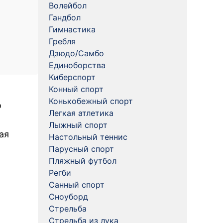
Волейбол
Гандбол
Гимнастика
Гребля
Дзюдо/Самбо
Единоборства
Киберспорт
Конный спорт
Конькобежный спорт
о
Легкая атлетика
Лыжный спорт
ая
Настольный теннис
Парусный спорт
Пляжный футбол
Регби
Санный спорт
Сноуборд
Стрельба
Стрельба из лука