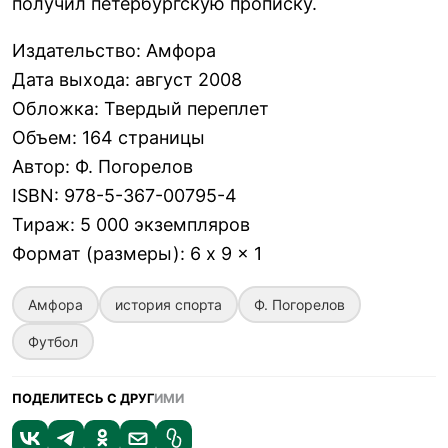
получил петербургскую прописку.
Издательство
:
Амфора
Дата выхода
:
август 2008
Обложка
:
Твердый переплет
Объем
:
164 страницы
Автор
:
Ф. Погорелов
ISBN
:
978-5-367-00795-4
Тираж
:
5 000 экземпляров
Формат (размеры)
:
6 x 9 x 1
Амфора
история спорта
Ф. Погорелов
Футбол
ПОДЕЛИТЕСЬ С ДРУГ
ИМИ