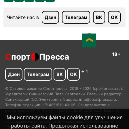
Читайте нас в
Дзен
Телеграм
ВК
ОК
18+
С
порт
Пресса
+ 1
Дзен
Телеграм
ВК
ОК
© Сетевое издание Спортпресса, 2018 - 2026 (sportpressa.ru).
Учредитель: Синьковский Петр Сергеевич. Главный редактор:
Синьковский П.С. Электронный адрес: info@sportpressa.ru.
Телефон редакции: +7(495)511-49-05. Свидетельство о
регистрации ЭЛ № ФС 77 - 73274 от 13.07.2018 года. Выдано
Федеральной службой по надзору в сфере связи,
Мы используем файлы cookie для улучшения
информационных технологий и массовых коммуникаций
работы сайта. Продолжая использование
(Роскомнадзор). 2002-2024 SportPressa.ru™ Все права