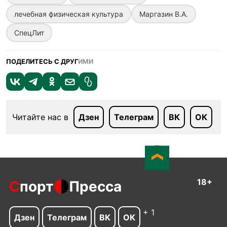
лечебная физическая культура
Маргазин В.А.
СпецЛит
ПОДЕЛИТЕСЬ С ДРУГ
ИМИ
Читайте нас в
Дзен
Телеграм
ВК
ОК
18+
С
порт
Пресса
+ 1
Дзен
Телеграм
ВК
ОК