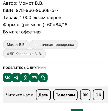
Автор
:
Момот В.В.
ISBN
:
978-966-96668-5-7
Тираж
:
1 000 экземпляров
Формат (размеры)
:
60×84/16
Бумага
:
офсетная
Момот В.В.
спортивная тренировка
ФЛП Коваленко А. В.
ПОДЕЛИТЕСЬ С ДРУГ
ИМИ
Читайте нас в
Дзен
Телеграм
ВК
ОК