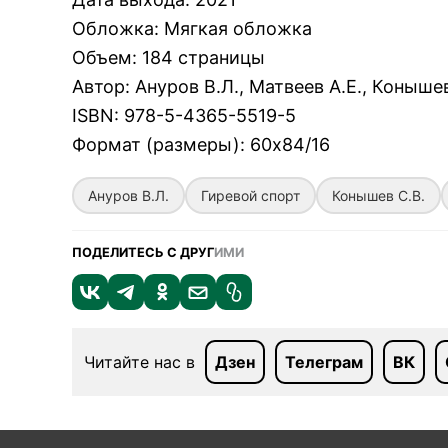
Обложка
:
Мягкая обложка
Объем
:
184 страницы
Автор
:
Ануров В.Л., Матвеев А.Е., Конышев
ISBN
:
978-5-4365-5519-5
Формат (размеры)
:
60х84/16
Ануров В.Л.
Гиревой спорт
Конышев С.В.
ПОДЕЛИТЕСЬ С ДРУГ
ИМИ
Читайте нас в
Дзен
Телеграм
ВК