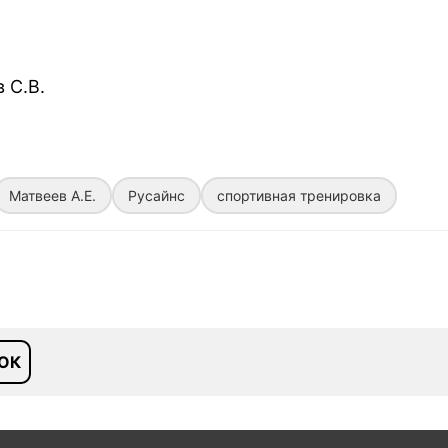
 С.В.
Матвеев А.Е.
Русайнс
спортивная тренировка
ОК