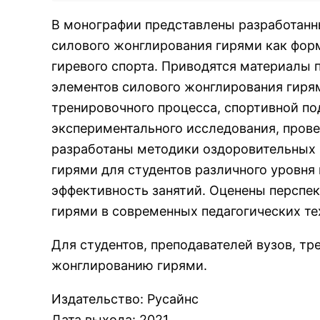
В монографии представлены разработан
силового жонглирования гирями как фор
гиревого спорта. Приводятся материалы 
элементов силового жонглирования гиря
тренировочного процесса, спортивной по
экспериментального исследования, провед
разработаны методики оздоровительных
гирями для студентов различного уровня
эффективность занятий. Оценены перспе
гирями в современных педагогических те
Для студентов, преподавателей вузов, тр
жонглированию гирями.
Издательство
:
Русайнс
Дата выхода
:
2021