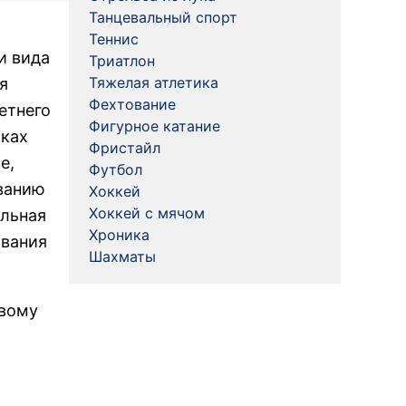
Танцевальный спорт
я
Теннис
и вида
Триатлон
Тяжелая атлетика
я
Фехтование
етнего
Фигурное катание
мках
Фристайл
е,
Футбол
ванию
Хоккей
Хоккей с мячом
ельная
Хроника
ования
Шахматы
овому