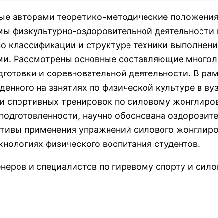
ные авторами теоретико-методические положени
мы физкультурно-оздоровительной деятельности 
по классификации и структуре техники выполнени
ми. Рассмотрены основные составляющие многол
дготовки и соревновательной деятельности. В ра
енного на занятиях по физической культуре в вуз
 и спортивных тренировок по силовому жонглиро
 подготовленности, научно обоснована оздоровит
ктивы применения упражнений силового жонглир
хнологиях физического воспитания студентов.
енеров и специалистов по гиревому спорту и сил