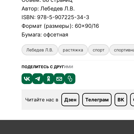
Автор
:
Лебедев Л.В.
ISBN
:
978-5-907225-34-3
Формат (размеры)
:
60×90/16
Бумага
:
офсетная
Лебедев Л.В.
растяжка
спорт
спортивн
ПОДЕЛИТЕСЬ С ДРУГ
ИМИ
Читайте нас в
Дзен
Телеграм
ВК