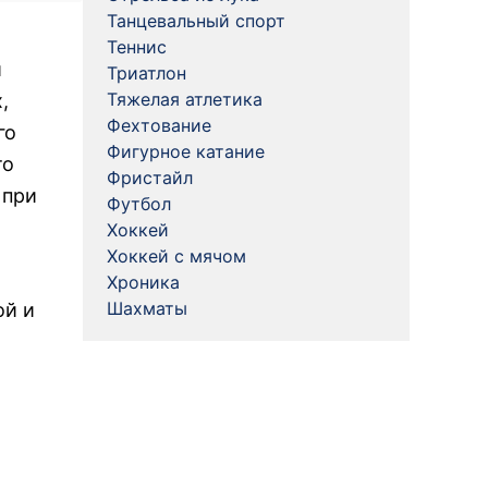
Танцевальный спорт
Теннис
и
Триатлон
Тяжелая атлетика
,
Фехтование
го
Фигурное катание
то
Фристайл
 при
Футбол
х
Хоккей
Хоккей с мячом
Хроника
Шахматы
ой и