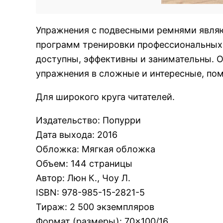
Упражнения с подвесными ремнями явля
программ тренировки профессиональных 
доступны, эффективны и занимательны. 
упражнения в сложные и интересные, по
Для широкого круга читателей.
Издательство
:
Попурри
Дата выхода
:
2016
Обложка
:
Мягкая обложка
Объем
:
144 страницы
Автор
:
Люн К., Чоу Л.
ISBN
:
978-985-15-2821-5
Тираж
:
2 500 экземпляров
Формат (размеры)
:
70×100/16