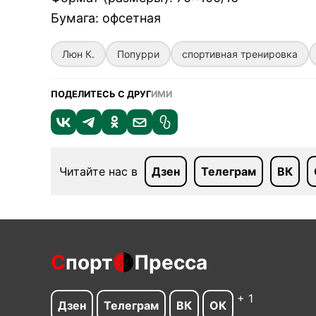
Бумага
:
офсетная
Люн К.
Попурри
спортивная тренировка
ПОДЕЛИТЕСЬ С ДРУГ
ИМИ
Читайте нас в
Дзен
Телеграм
ВК
С
порт
Пресса
+ 1
Дзен
Телеграм
ВК
ОК