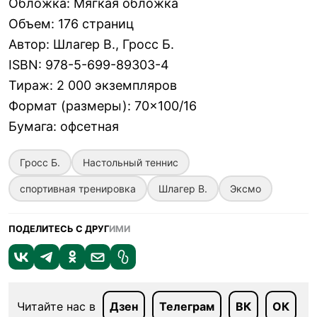
Обложка
:
Мягкая обложка
Объем
:
176 страниц
Автор
:
Шлагер В., Гросс Б.
ISBN
:
978-5-699-89303-4
Тираж
:
2 000 экземпляров
Формат (размеры)
:
70×100/16
Бумага
:
офсетная
Гросс Б.
Настольный теннис
спортивная тренировка
Шлагер В.
Эксмо
ПОДЕЛИТЕСЬ С ДРУГ
ИМИ
Читайте нас в
Дзен
Телеграм
ВК
ОК