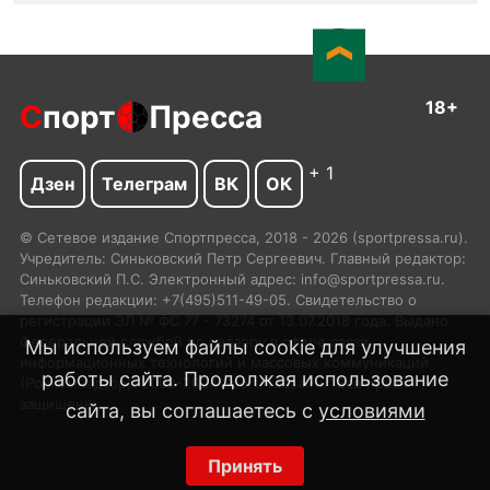
18+
С
порт
Пресса
+ 1
Дзен
Телеграм
ВК
ОК
© Сетевое издание Спортпресса, 2018 - 2026 (sportpressa.ru).
Учредитель: Синьковский Петр Сергеевич. Главный редактор:
Синьковский П.С. Электронный адрес: info@sportpressa.ru.
Телефон редакции: +7(495)511-49-05. Свидетельство о
регистрации ЭЛ № ФС 77 - 73274 от 13.07.2018 года. Выдано
Федеральной службой по надзору в сфере связи,
Мы используем файлы cookie для улучшения
информационных технологий и массовых коммуникаций
работы сайта. Продолжая использование
(Роскомнадзор). 2002-2024 SportPressa.ru™ Все права
защищены.
сайта, вы соглашаетесь с
условиями
Принять