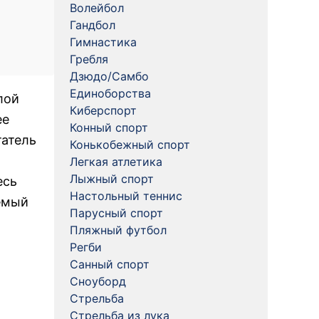
Волейбол
Гандбол
Гимнастика
Гребля
Дзюдо/Самбо
Единоборства
лой
Киберспорт
ее
Конный спорт
татель
Конькобежный спорт
Легкая атлетика
Лыжный спорт
есь
Настольный теннис
емый
Парусный спорт
Пляжный футбол
Регби
Санный спорт
Сноуборд
Стрельба
Стрельба из лука