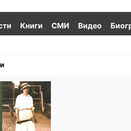
сти
Книги
СМИ
Видео
Биог
ии