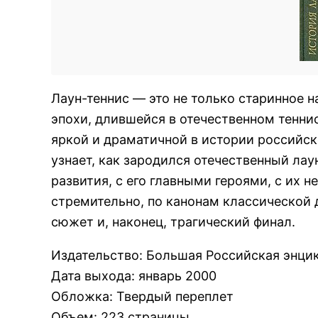
Лаун-теннис — это не только старинное н
эпохи, длившейся в отечественном теннис
яркой и драматичной в истории российско
узнает, как зародился отечественный лау
развития, с его главными героями, с их 
стремительно, по канонам классическо
сюжет и, наконец, трагический финал.
Издательство
:
Большая Российская энци
Дата выхода
:
январь 2000
Обложка
:
Твердый переплет
Объем
:
223 страницы