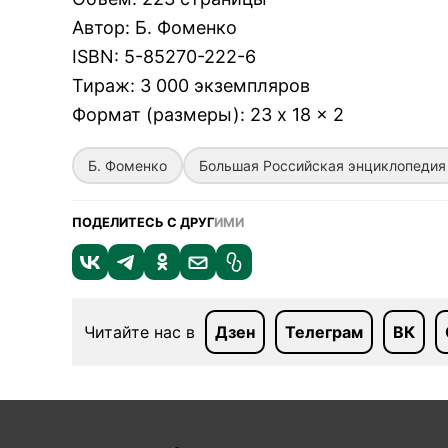
Автор
:
Б. Фоменко
ISBN
:
5-85270-222-6
Тираж
:
3 000 экземпляров
Формат (размеры)
:
23 x 18 x 2
Б. Фоменко
Большая Российская энциклопедия
ПОДЕЛИТЕСЬ С ДРУГ
ИМИ
Читайте нас в
Дзен
Телеграм
ВК