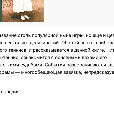
азвание столь популярной ныне игры, но еще и це
е несколько десятилетий. Об этой эпохе, наибол
го тенниса, и рассказывается в данной книге. Чи
н-теннис, ознакомится с основными вехами его
нелегкими судьбами. События разворачиваются зд
й драмы — многообещающая завязка, непредсказу
клопедия