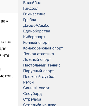
Волейбол
Гандбол
Гимнастика
Гребля
 вам
Дзюдо/Самбо
Единоборства
Киберспорт
нстве
Конный спорт
Конькобежный спорт
для
Легкая атлетика
учите
Лыжный спорт
Настольный теннис
и
Парусный спорт
истов,
Пляжный футбол
Регби
Санный спорт
Сноуборд
Стрельба
Стрельба из лука