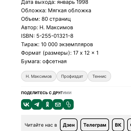
Дата выхода
:
январь 1998
Обложка
:
Мягкая обложка
Объем
:
80 страниц
Автор
:
Н. Максимов
ISBN
:
5-255-01321-8
Тираж
:
10 000 экземпляров
Формат (размеры)
:
17 x 12 x 1
Бумага
:
офсетная
Н. Максимов
Профиздат
Теннис
ПОДЕЛИТЕСЬ С ДРУГ
ИМИ
Читайте нас в
Дзен
Телеграм
ВК