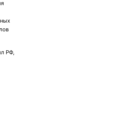
ия
чных
лов
л РФ,