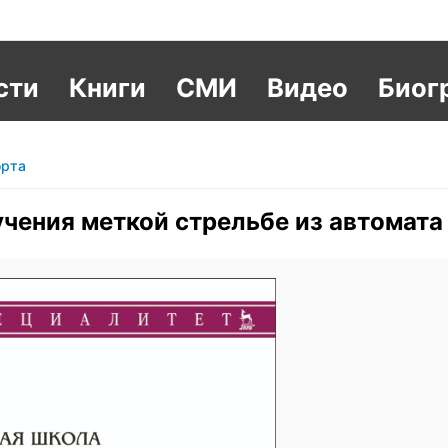
сти
Книги
СМИ
Видео
Биог
орта
чения меткой стрельбе из автомата