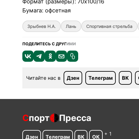
Формат (размеры)
:
70х100/16
Бумага
:
офсетная
Зрыбнев Н.А.
Лань
Спортивная стрельба
ПОДЕЛИТЕСЬ С ДРУГ
ИМИ
Читайте нас в
Дзен
Телеграм
ВК
С
порт
Пресса
+ 1
Дзен
Телеграм
ВК
ОК