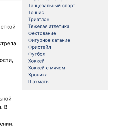
Танцевальный спорт
Теннис
Триатлон
Тяжелая атлетика
меткой
Фехтование
Фигурное катание
стрела
Фристайл
Футбол
ости,
Хоккей
Хоккей с мячом
Хроника
Шахматы
й
льной
. В
ении.