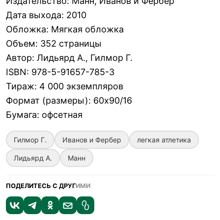
Издательство
:
Манн, Иванов и Фербер
Дата выхода
:
2010
Обложка
:
Мягкая обложка
Объем
:
352 страницы
Автор
:
Лидьярд А., Гилмор Г.
ISBN
:
978-5-91657-785-3
Тираж
:
4 000 экземпляров
Формат (размеры)
:
60х90/16
Бумага
:
офсетная
Гилмор Г.
Иванов и Фербер
легкая атлетика
Лидьярд А.
Манн
ПОДЕЛИТЕСЬ С ДРУГ
ИМИ