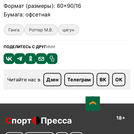
Формат (размеры)
:
60×90/16
Бумага
:
офсетная
Ганга
Роттер М.В.
цигун
ПОДЕЛИТЕСЬ С ДРУГ
ИМИ
Читайте нас в
Дзен
Телеграм
ВК
ОК
18+
С
порт
Пресса