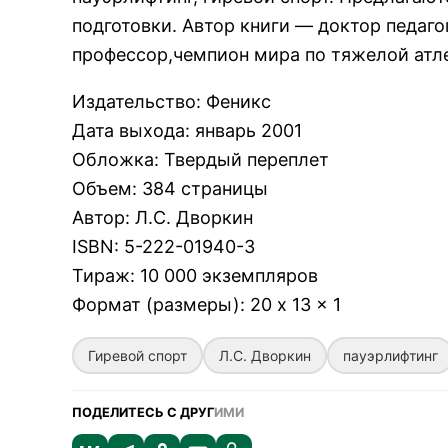
подготовки. Автор книги — доктор педаго
профессор,чемпион мира по тяжелой атле
Издательство
:
Феникс
Дата выхода
:
январь 2001
Обложка
:
Твердый переплет
Объем
:
384 страницы
Автор
:
Л.С. Дворкин
ISBN
:
5-222-01940-3
Тираж
:
10 000 экземпляров
Формат (размеры)
:
20 x 13 x 1
Гиревой спорт
Л.С. Дворкин
пауэрлифтинг
ПОДЕЛИТЕСЬ С ДРУГ
ИМИ