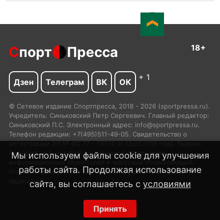
18+
С
порт
Пресса
+ 1
Дзен
Телеграм
ВК
ОК
© Сетевое издание Спортпресса, 2018 - 2026 (sportpressa.ru).
Учредитель: Синьковский Петр Сергеевич. Главный редактор:
Синьковский П.С. Электронный адрес: info@sportpressa.ru.
Телефон редакции: +7(495)511-49-05. Свидетельство о
регистрации ЭЛ № ФС 77 - 73274 от 13.07.2018 года. Выдано
Федеральной службой по надзору в сфере связи,
Мы используем файлы cookie для улучшения
информационных технологий и массовых коммуникаций
работы сайта. Продолжая использование
(Роскомнадзор). 2002-2024 SportPressa.ru™ Все права
защищены.
сайта, вы соглашаетесь с
условиями
Принять