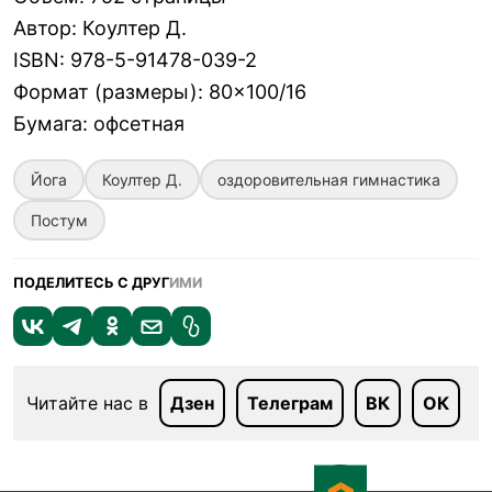
Автор
:
Коултер Д.
ISBN
:
978-5-91478-039-2
Формат (размеры)
:
80×100/16
Бумага
:
офсетная
Йога
Коултер Д.
оздоровительная гимнастика
Постум
ПОДЕЛИТЕСЬ С ДРУГ
ИМИ
Читайте нас в
Дзен
Телеграм
ВК
ОК