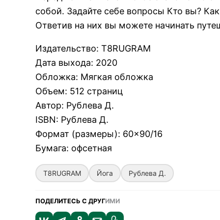
собой. Задайте себе вопросы Кто вы? Ка
Ответив на них вы можете начинать путе
Издательство
:
T8RUGRAM
Дата выхода
:
2020
Обложка
:
Мягкая обложка
Объем
:
512 страниц
Автор
:
Рублева Д.
ISBN
:
Рублева Д.
Формат (размеры)
:
60×90/16
Бумага
:
офсетная
T8RUGRAM
Йога
Рублева Д.
ПОДЕЛИТЕСЬ С ДРУГ
ИМИ