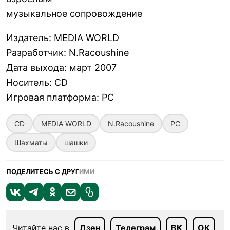
музыкальное сопровождение
Издатель
:
MEDIA WORLD
Разработчик
:
N.Racoushine
Дата выхода
:
март 2007
Носитель
:
CD
Игровая платформа
:
PC
CD
MEDIA WORLD
N.Racoushine
PC
Шахматы
шашки
ПОДЕЛИТЕСЬ С ДРУГ
ИМИ
Читайте нас в
Дзен
Телеграм
ВК
ОК