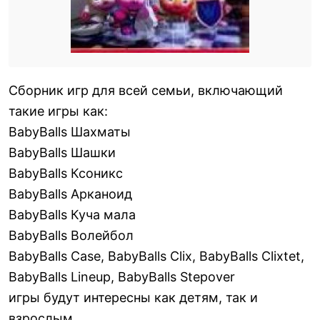
Сборник игр для всей семьи, включающий
такие игры как:
BabyBalls Шахматы
BabyBalls Шашки
BabyBalls Ксоникс
BabyBalls Арканоид
BabyBalls Куча мала
BabyBalls Волейбол
BabyBalls Case, BabyBalls Clix, BabyBalls Clixtet,
BabyBalls Lineup, BabyBalls Stepover
игры будут интересны как детям, так и
взрослым