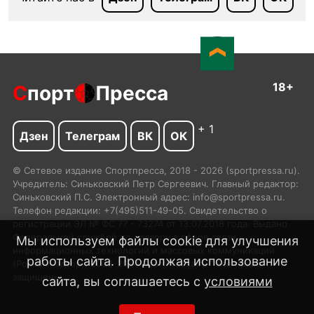
18+
С
порт
Пресса
+ 1
Дзен
Телеграм
ВК
ОК
© Сетевое издание Спортпресса, 2018 - 2026 (sportpressa.ru).
Учредитель: Синьковский Петр Сергеевич. Главный редактор:
Синьковский П.С. Электронный адрес: info@sportpressa.ru.
Телефон редакции: +7(495)511-49-05. Свидетельство о
регистрации ЭЛ № ФС 77 - 73274 от 13.07.2018 года. Выдано
Федеральной службой по надзору в сфере связи,
Мы используем файлы cookie для улучшения
информационных технологий и массовых коммуникаций
работы сайта. Продолжая использование
(Роскомнадзор). 2002-2024 SportPressa.ru™ Все права
защищены.
сайта, вы соглашаетесь с
условиями