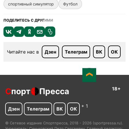
спортивный симулятор
Футбол
ПОДЕЛИТЕСЬ С ДРУГ
ИМИ
Читайте нас в
Дзен
Телеграм
ВК
ОК
18+
С
порт
Пресса
+ 1
Дзен
Телеграм
ВК
ОК
© Сетевое издание Спортпресса, 2018 - 2026 (sportpressa.ru).
Учредитель: Синьковский Петр Сергеевич. Главный редактор: