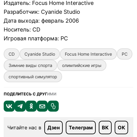
Издатель
:
Focus Home Interactive
Разработчик
:
Cyanide Studio
Дата выхода
:
февраль 2006
Носитель
:
CD
Игровая платформа
:
PC
CD
Cyanide Studio
Focus Home Interactive
PC
Зимние виды спорта
олимпийские игры
спортивный симулятор
ПОДЕЛИТЕСЬ С ДРУГ
ИМИ
Читайте нас в
Дзен
Телеграм
ВК
ОК