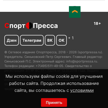
18+
С
порт
Пресса
+ 1
Дзен
Телеграм
ВК
ОК
© Сетевое издание Спортпресса, 2018 - 2026 (sportpressa.ru).
Учредитель: Синьковский Петр Сергеевич. Главный редактор:
Синьковский П.С. Электронный адрес: info@sportpressa.ru.
Телефон редакции: +7(495)511-49-05. Свидетельство о
регистрации ЭЛ № ФС 77 - 73274 от 13.07.2018 года. Выдано
Федеральной службой по надзору в сфере связи,
Мы используем файлы cookie для улучшения
информационных технологий и массовых коммуникаций
работы сайта. Продолжая использование
(Роскомнадзор). 2002-2024 SportPressa.ru™ Все права
защищены.
сайта, вы соглашаетесь с
условиями
Принять