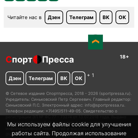
Читайте нас в
Дзен
Телеграм
ВК
ОК
18+
С
порт
Пресса
+ 1
Дзен
Телеграм
ВК
ОК
© Сетевое издание Спортпресса, 2018 - 2026 (sportpressa.ru).
Учредитель: Синьковский Петр Сергеевич. Главный редактор:
Синьковский П.С. Электронный адрес: info@sportpressa.ru.
Телефон редакции: +7(495)511-49-05. Свидетельство о
регистрации ЭЛ № ФС 77 - 73274 от 13.07.2018 года. Выдано
Федеральной службой по надзору в сфере связи,
Мы используем файлы cookie для улучшения
информационных технологий и массовых коммуникаций
работы сайта. Продолжая использование
(Роскомнадзор). 2002-2024 SportPressa.ru™ Все права