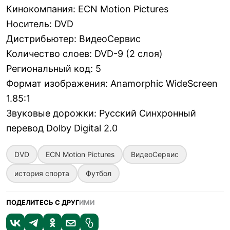
Кинокомпания
:
ECN Motion Pictures
Носитель
:
DVD
Дистрибьютер
:
ВидеоСервис
Количество слоев
:
DVD-9 (2 слоя)
Региональный код
:
5
Формат изображения
:
Anamorphic WideScreen
1.85:1
Звуковые дорожки
:
Русский Синхронный
перевод Dolby Digital 2.0
DVD
ECN Motion Pictures
ВидеоСервис
история спорта
Футбол
ПОДЕЛИТЕСЬ С ДРУГ
ИМИ