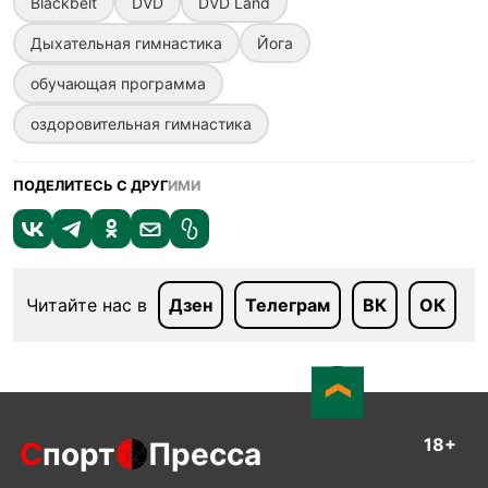
Blackbelt
DVD
DVD Land
Дыхательная гимнастика
Йога
обучающая программа
оздоровительная гимнастика
ПОДЕЛИТЕСЬ С ДРУГ
ИМИ
Читайте нас в
Дзен
Телеграм
ВК
ОК
18+
С
порт
Пресса