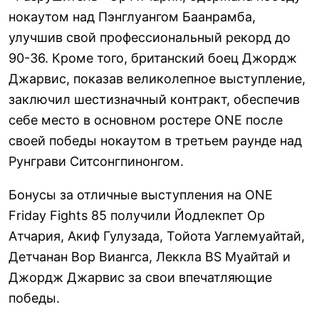
нокаутом над Пэнглуангом Баанрамба,
улучшив свой профессиональный рекорд до
90-
36.
Кроме того, британский боец Джордж
Джарвис, показав великолепное выступление,
заключил шестизначный контракт, обеспечив
себе место в основном ростере ONE после
своей победы нокаутом в третьем раунде над
Рунграви Ситсонгпинонгом.
Бонусы за отличные выступления на ONE
Friday Fights 85 получили Йодлекпет Ор
Атчария, Акиф Гулузада, Тойота Уаглемуайтай,
Детчанан Вор Виангса, Леккла BS Муайтай и
Джордж Джарвис за свои впечатляющие
победы.