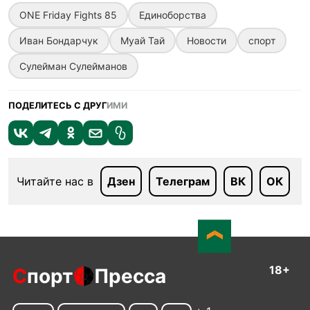
ONE Friday Fights 85
Единоборства
Иван Бондарчук
Муай Тай
Новости
спорт
Сулейман Сулейманов
ПОДЕЛИТЕСЬ С ДРУГ
ИМИ
Читайте нас в
Дзен
Телеграм
ВК
ОК
18+
С
порт
Пресса