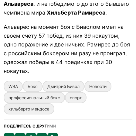
Альвареса
, и непобедимого до этого бывшего
чемпиона мира
Хильберта Рамиреса
.
Альварес на момент боя с Биволом имел на
своем счету 57 побед, из них 39 нокаутом,
одно поражение и две ничьих. Рамирес до боя
с российским боксером ни разу не проиграл,
одержал победы в 44 поединках при 30
нокаутах.
WBA
Бокс
Дмитрий Бивол
Новости
профессиональный бокс
спорт
хильберто мендоса
ПОДЕЛИТЕСЬ С ДРУГ
ИМИ