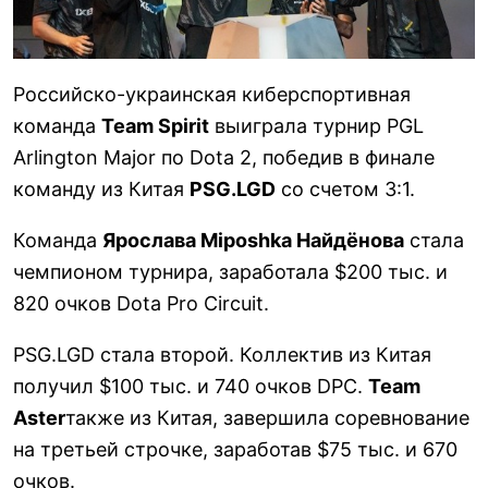
Российско-украинская киберспортивная
команда
Team Spirit
выиграла турнир PGL
Arlington Major по Dota 2, победив в финале
команду из Китая
PSG.LGD
со счетом 3:1.
Команда
Ярослава Miposhka Найдёнова
стала
чемпионом турнира, заработала $200 тыс. и
820 очков Dota Pro Circuit.
PSG.LGD стала второй. Коллектив из Китая
получил $100 тыс. и 740 очков DPC.
Team
Aster
также из Китая, завершила соревнование
на третьей строчке, заработав $75 тыс. и 670
очков.