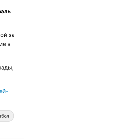
аэль
ой за
ие в
нады,
ей-
тбол