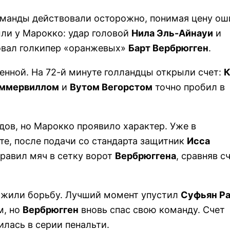
оманды действовали осторожно, понимая цену ош
ли у Марокко: удар головой
Нила Эль-Айнауи
и
вал голкипер «оранжевых»
Барт Вербрюгген
.
енной. На 72-й минуте голландцы открыли счет:
К
аммервиллом
и
Вутом Вегорстом
точно пробил в
дов, но Марокко проявило характер. Уже в
те, после подачи со стандарта защитник
Исса
равил мяч в сетку ворот
Вербрюггена
, сравняв с
лжили борьбу. Лучший момент упустил
Суфьян Р
м, но
Вербрюгген
вновь спас свою команду. Счет
илась в серии пенальти.