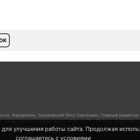
ОК
sa.ru). Учредитель: Синьковский Петр Сергеевич. Главный редактор
05. Свидетельство о регистрации ЭЛ № ФС 77 - 73274 от 13.07.2018 
аций (Роскомнадзор). 2002-2024 SportPressa.ru™ Все права защищ
 для улучшения работы сайта. Продолжая использ
соглашаетесь с
условиями