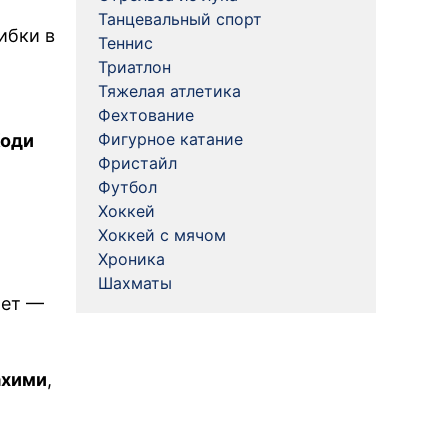
Танцевальный спорт
ибки в
Теннис
Триатлон
Тяжелая атлетика
Фехтование
Фигурное катание
оди
Фристайл
Футбол
Хоккей
Хоккей с мячом
Хроника
Шахматы
чет —
ахими
,