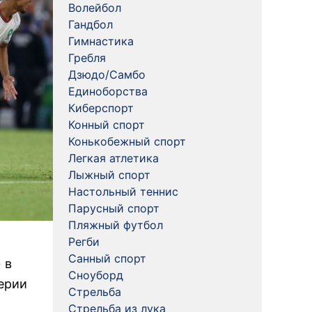
Волейбол
Гандбол
Гимнастика
Гребля
Дзюдо/Самбо
Единоборства
Киберспорт
Конный спорт
Конькобежный спорт
Легкая атлетика
Лыжный спорт
Настольный теннис
Парусный спорт
Пляжный футбол
Регби
Санный спорт
 в
Сноуборд
серии
Стрельба
Стрельба из лука