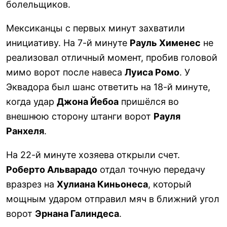
болельщиков.
Мексиканцы с первых минут захватили
инициативу. На 7-й минуте
Рауль Хименес
не
реализовал отличный момент, пробив головой
мимо ворот после навеса
Луиса Ромо
. У
Эквадора был шанс ответить на 18-й минуте,
когда удар
Джона Йебоа
пришёлся во
внешнюю сторону штанги ворот
Рауля
Ранхеля
.
На 22-й минуте хозяева открыли счет.
Роберто Альварадо
отдал точную передачу
вразрез на
Хулиана Киньонеса
, который
мощным ударом отправил мяч в ближний угол
ворот
Эрнана Галиндеса
.