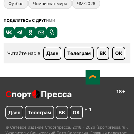
Футбол
Чемпионат мира
ЧМ-2026
ПОДЕЛИТЕСЬ С ДРУГ
ИМИ
Читайте нас в
Дзен
Телеграм
ВК
ОК
18+
С
порт
Пресса
+ 1
Дзен
Телеграм
ВК
ОК
© Сетевое издание Спортпресса, 2018 - 2026 (sportpressa.ru).
Учредитель: Синьковский Петр Сергеевич. Главный редактор: