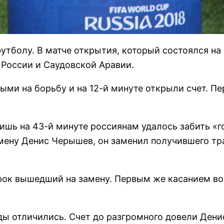
утболу. В матче открытия, который состоялся на
 России и Саудовской Аравии.
ми на борьбу и на 12-й минуте открыли счет. П
ишь на 43-й минуте россиянам удалось забить «г
мену Денис Черышев, он заменил получившего тр
грок вышедший на замену. Первым же касанием во
ы отличились. Счет до разгромного довели Дени