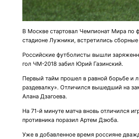
В Москве стартовал Чемпионат Мира по ф
стадионе Лужники, встретились сборные
Российские футболисты вышли заряженны
гол ЧМ-2018 забил Юрий Газинский.
Первый тайм прошел в равной борьбе и л
раздевалку». Отличился вышедший на за
Алана Дзагоева.
На 71-й минуте матча вновь отличился и
противника поразил Артем Дзюба.
Уже в добавленное время россияне дважд