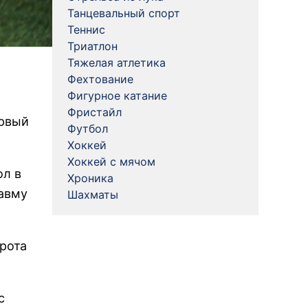
Танцевальный спорт
Теннис
Триатлон
Тяжелая атлетика
Фехтование
Фигурное катание
Фристайл
ервый
Футбол
Хоккей
Хоккей с мячом
ол в
Хроника
авму
Шахматы
рота
с