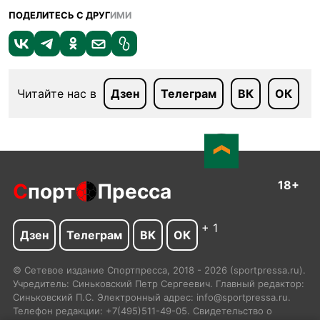
ПОДЕЛИТЕСЬ С ДРУГ
ИМИ
Читайте нас в
Дзен
Телеграм
ВК
ОК
18+
С
порт
Пресса
+ 1
Дзен
Телеграм
ВК
ОК
© Сетевое издание Спортпресса, 2018 - 2026 (sportpressa.ru).
Учредитель: Синьковский Петр Сергеевич. Главный редактор:
Синьковский П.С. Электронный адрес: info@sportpressa.ru.
Телефон редакции: +7(495)511-49-05. Свидетельство о