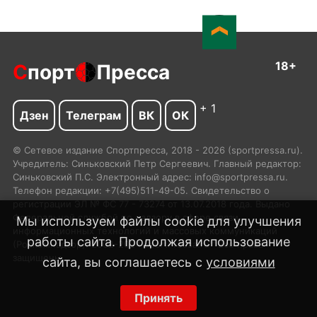
18+
С
порт
Пресса
+ 1
Дзен
Телеграм
ВК
ОК
© Сетевое издание Спортпресса, 2018 - 2026 (sportpressa.ru).
Учредитель: Синьковский Петр Сергеевич. Главный редактор:
Синьковский П.С. Электронный адрес: info@sportpressa.ru.
Телефон редакции: +7(495)511-49-05. Свидетельство о
регистрации ЭЛ № ФС 77 - 73274 от 13.07.2018 года. Выдано
Федеральной службой по надзору в сфере связи,
Мы используем файлы cookie для улучшения
информационных технологий и массовых коммуникаций
работы сайта. Продолжая использование
(Роскомнадзор). 2002-2024 SportPressa.ru™ Все права
защищены.
сайта, вы соглашаетесь с
условиями
Принять