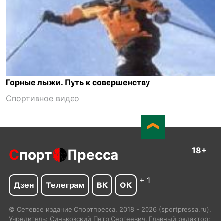
Горные лыжи. Путь к совершенству
Спортивное видео
18+
С
порт
Пресса
+ 1
Дзен
Телеграм
ВК
ОК
© Сетевое издание Спортпресса, 2018 - 2026 (sportpressa.ru).
Учредитель: Синьковский Петр Сергеевич. Главный редактор: