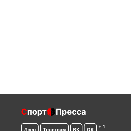
С
порт
Пресса
+ 1
Дзен
Телеграм
ВК
ОК