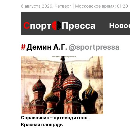
6 августа 2026, Четверг | Московское время: 01:20
С
порт
Пресса
Ново
Демин А.Г.
@sportpressa
Справочник – путеводитель.
Красная площадь