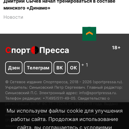
Дмитрий Сычев начал тренироваться в составе
минского «Динамо»
Новости
18+
С
порт
Пресса
+ 1
Дзен
Телеграм
ВК
ОК
© Сетевое издание Спортпресса, 2018 - 2026 (sportpressa.ru).
Учредитель: Синьковский Петр Сергеевич. Главный редактор:
Синьковский П.С. Электронный адрес: info@sportpressa.ru.
Телефон редакции: +7(495)511-49-05. Свидетельство о
регистрации ЭЛ № ФС 77 - 73274 от 13.07.2018 года. Выдано
Федеральной службой по надзору в сфере связи,
Мы используем файлы cookie для улучшения
информационных технологий и массовых коммуникаций
работы сайта. Продолжая использование
(Роскомнадзор). 2002-2024 SportPressa.ru™ Все права
защищены.
сайта, вы соглашаетесь с
условиями