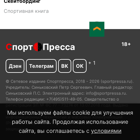
Скейтбординг
Спортивная книга
18+
С
порт
Пресса
+ 1
Дзен
Телеграм
ВК
ОК
© Сетевое издание Спортпресса, 2018 - 2026 (sportpressa.ru).
Учредитель: Синьковский Петр Сергеевич. Главный редактор:
Синьковский П.С. Электронный адрес: info@sportpressa.ru.
Телефон редакции: +7(495)511-49-05. Свидетельство о
регистрации ЭЛ № ФС 77 - 73274 от 13.07.2018 года. Выдано
Федеральной службой по надзору в сфере связи,
Мы используем файлы cookie для улучшения
информационных технологий и массовых коммуникаций
работы сайта. Продолжая использование
(Роскомнадзор). 2002-2024 SportPressa.ru™ Все права
защищены.
сайта, вы соглашаетесь с
условиями