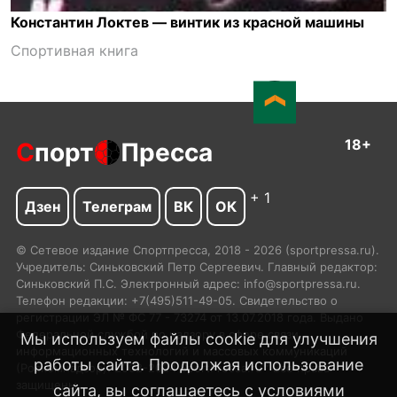
Константин Локтев — винтик из красной машины
Спортивная книга
18+
С
порт
Пресса
+ 1
Дзен
Телеграм
ВК
ОК
© Сетевое издание Спортпресса, 2018 - 2026 (sportpressa.ru).
Учредитель: Синьковский Петр Сергеевич. Главный редактор:
Синьковский П.С. Электронный адрес: info@sportpressa.ru.
Телефон редакции: +7(495)511-49-05. Свидетельство о
регистрации ЭЛ № ФС 77 - 73274 от 13.07.2018 года. Выдано
Федеральной службой по надзору в сфере связи,
Мы используем файлы cookie для улучшения
информационных технологий и массовых коммуникаций
работы сайта. Продолжая использование
(Роскомнадзор). 2002-2024 SportPressa.ru™ Все права
защищены.
сайта, вы соглашаетесь с
условиями