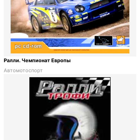
Ралли. Чемпионат Европы
Автомотоспорт