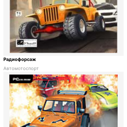
Радиофорсаж
Автомотоспорт