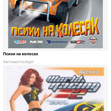
Психи на колесах
Автомотоспорт