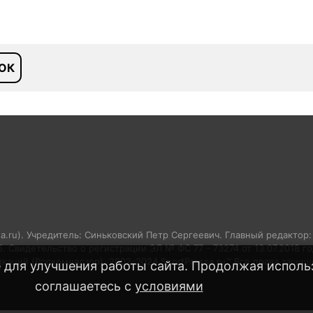
ОК
sa.ru). Учредитель: Синьковский Петр Сергеевич. Главный редактор
05. Свидетельство о регистрации ЭЛ № ФС 77 - 73274 от 13.07.2018 
аций (Роскомнадзор). 2002-2024 SportPressa.ru™ Все права защищ
 для улучшения работы сайта. Продолжая использ
соглашаетесь с
условиями