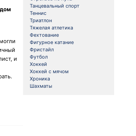
Танцевальный спорт
рдом
Теннис
Триатлон
Тяжелая атлетика
Фехтование
 могли
Фигурное катание
Фристайл
личный
Футбол
ист, и
Хоккей
Хоккей с мячом
рать.
Хроника
Шахматы