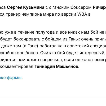
еса
Сергея Кузьмина
с с ганским боксером
Рича
ся тренер чемпиона мира по версии WBA в
ою уже в течение полугода и все никак нам бой не
 будет боксировать с бойцом из Ганы: очень при
даже там (в Гане) работал наш советский специал
тской школе бокса. Считаю бой будет интересный,
ридется немножко напрячься, если он хочет выиг
рокомментировал
Геннадий Машьянов
.
пике формы
.