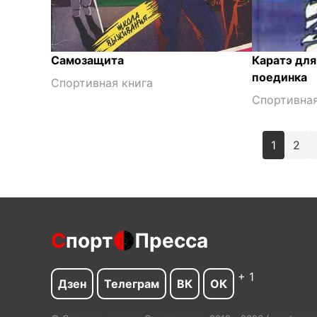
Самозащита
Каратэ для
поединка
Спортивная книга
Спортивная
Пагинация
1
2
записей
С
порт
Пресса
+ 1
Дзен
Телеграм
ВК
ОК