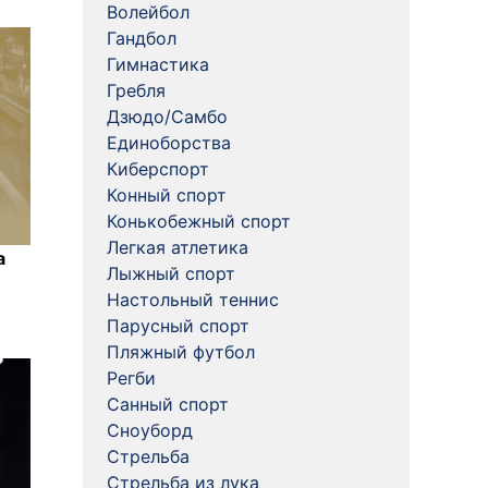
Волейбол
Гандбол
Гимнастика
Гребля
Дзюдо/Самбо
Единоборства
Киберспорт
Конный спорт
Конькобежный спорт
Легкая атлетика
а
Лыжный спорт
Настольный теннис
Парусный спорт
Пляжный футбол
Регби
Санный спорт
Сноуборд
Стрельба
Стрельба из лука