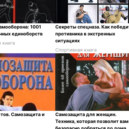
амооборона: 1001
Секреты спецназа. Как победи
ичных единоборств
противника в экстренных
ситуациях
 книга
Спортивная книга
тов. Самозащита и
Самозащита для женщин.
Техника, которая позволит вам
безопасно добраться до дома