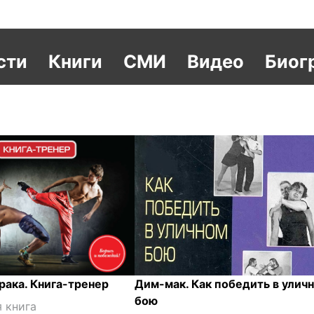
сти
Книги
СМИ
Видео
Биог
рака. Книга-тренер
Дим-мак. Как победить в улич
бою
 книга