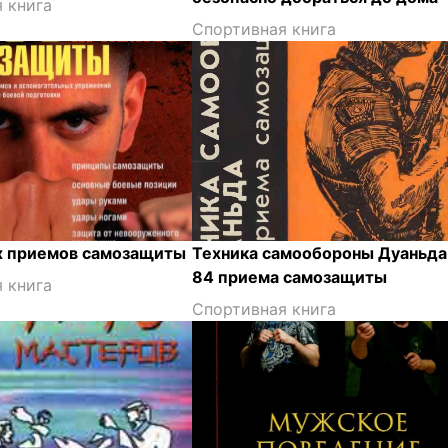
 книга
Спортивная книга
х приемов самозащиты
Техника самообороны Дуаньда
84 приема самозащиты
 книга
Спортивная книга