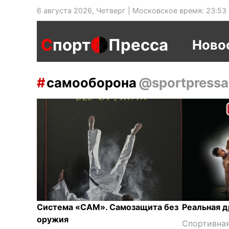
6 августа 2026, Четверг | Московское время: 23:53
С
порт
Пресса
Ново
самооборона
@sportpressa
Система «САМ». Самозащита без
Реальная д
оружия
Спортивная